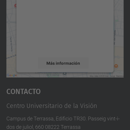
para cargar el servicio Google
Maps.
Utilizamos un servicio de terceros para
incrustar contenido de mapas que puede
recopilar datos sobre su actividad. Le
rogamos que revise los detalles y acepte el
servicio para ver este mapa.
Más información
Aceptar
Contacto
powered by
Usercentrics Consent
Management Platform
Centro Universitario de la Visión
Campus de Terrassa, Edificio TR30. Passeig vint-i-
dos de juliol, 660 08222 Terrassa