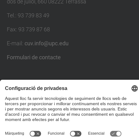
dos de juliol, 660 08222 Terrassa
Tel.
:
93 739 83 49
Fax
:
93 739 87 68
E-mail
:
cuv.info@upc.edu
Formulari de contacte
© UPC
Centre Universitari de la Visió
Desenvolupat amb
Mapa del lloc
Accessibilitat
Avís legal
Configuració de privadesa