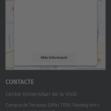
Necessitem el vostre
consentiment per carregar el
servei Google Maps!
Utilitzem un servei de tercers per incrustar
contingut del mapa que pugui recollir dades
sobre la vostra activitat. Reviseu-ne els
detalls i accepteu el servei per veure el
mapa.
Més Informació
Accepta
Contacte
powered by
Usercentrics Consent
Management Platform
Centre Universitari de la Visió
Campus de Terrassa, Edifici TR30. Passeig vint-i-