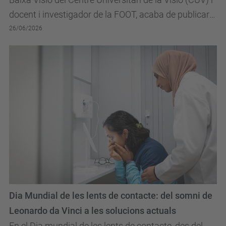
docent i investigador de la FOOT, acaba de publicar
un llibre de referència sobre...
26/06/2026
Dia Mundial de les lents de contacte: del somni de
Leonardo da Vinci a les solucions actuals
En el Dia mundial de les lents de contacte, des del